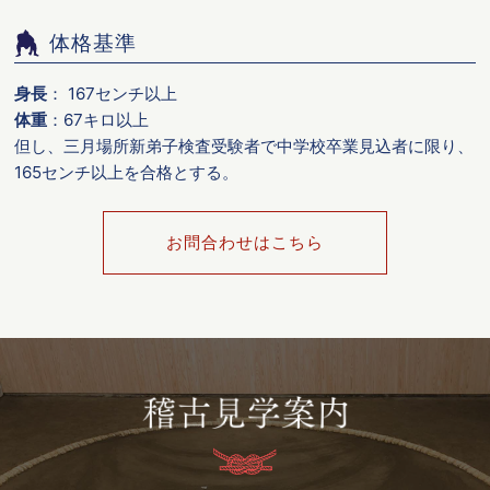
体格基準
身長
： 167センチ以上
体重
：67キロ以上
但し、三月場所新弟子検査受験者で中学校卒業見込者に限り、
165センチ以上を合格とする。
お問合わせはこちら