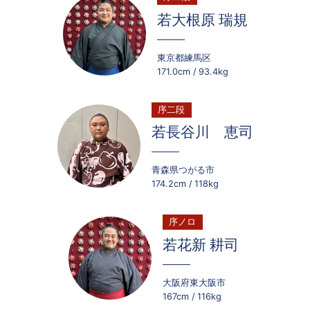
若大根原 瑞規
東京都練馬区
171.0cm
93.4kg
序二段
若長谷川 恵司
青森県つがる市
174.2cm
118kg
序ノロ
若花新 耕司
大阪府東大阪市
167cm
116kg