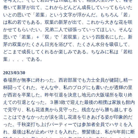
巻いて新芽が出て、これからどんどん成長していってもらいた
いとの思いで「若葉」という文字が浮かんだ。もちろん「若」
は私の若でもある。双葉の新芽が出て、これから大きな花を咲
かせてもらいたい。兄弟二人で頑張っていってほしい。そんな
思いで「若葉」＋「双」で「若双葉」という四股名にした。新
芽の双葉がたくさん日光を浴びて、たくさん水分を吸収して、
どこまで成長してくれるか楽しみである。ちなみに私は「若枯
葉」、、、である。
2023/03/30
春場所が無事に終わった。西岩部屋でも力士全員が健闘し精一
杯闘ってくれた。そんな中、私のブログにも書いたが透輝の里
が西岩を卒業した。昨年引退を決意し地元の大阪場所を取り終
えての引退となった。３勝3敗で迎えた最後の相撲は家族も館内
で見守り、私も花道奥から見守った。残念ながら勝ち越しする
ことはできなかったが涙を流し花道を引きあげる姿が印象的だ
った。千秋楽打ち上げパーティーでは参加者全員でハサミを入
れ、最後は私が止めバサミを入れた。整髪後は、私が6年前に断