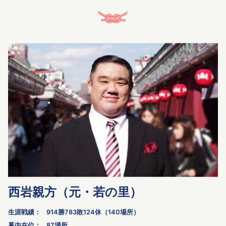
西岩親方（元・若の里）
生涯戦績：
914勝783敗124休（140場所）
幕内在位：
87場所