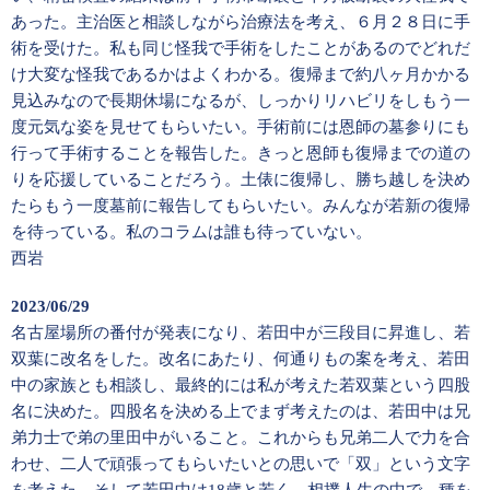
あった。主治医と相談しながら治療法を考え、６月２８日に手
術を受けた。私も同じ怪我で手術をしたことがあるのでどれだ
け大変な怪我であるかはよくわかる。復帰まで約八ヶ月かかる
見込みなので長期休場になるが、しっかりリハビリをしもう一
度元気な姿を見せてもらいたい。手術前には恩師の墓参りにも
行って手術することを報告した。きっと恩師も復帰までの道の
りを応援していることだろう。土俵に復帰し、勝ち越しを決め
たらもう一度墓前に報告してもらいたい。みんなが若新の復帰
を待っている。私のコラムは誰も待っていない。
西岩
2023/06/29
名古屋場所の番付が発表になり、若田中が三段目に昇進し、若
双葉に改名をした。改名にあたり、何通りもの案を考え、若田
中の家族とも相談し、最終的には私が考えた若双葉という四股
名に決めた。四股名を決める上でまず考えたのは、若田中は兄
弟力士で弟の里田中がいること。これからも兄弟二人で力を合
わせ、二人で頑張ってもらいたいとの思いで「双」という文字
を考えた。そして若田中は18歳と若く、相撲人生の中で、種を