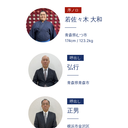
序ノロ
若佐々木 大和
青森県むつ市
174cm
123.2kg
呼出し
弘行
青森県青森市
呼出し
正男
横浜市金沢区