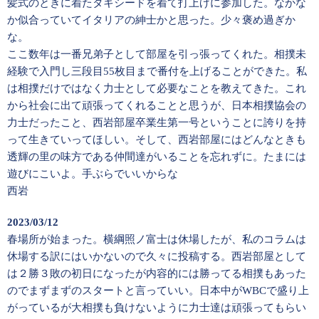
髪式のときに着たタキシードを着て打上げに参加した。なかな
か似合っていてイタリアの紳士かと思った。少々褒め過ぎか
な。
ここ数年は一番兄弟子として部屋を引っ張ってくれた。相撲未
経験で入門し三段目55枚目まで番付を上げることができた。私
は相撲だけではなく力士として必要なことを教えてきた。これ
から社会に出て頑張ってくれることと思うが、日本相撲協会の
力士だったこと、西岩部屋卒業生第一号ということに誇りを持
って生きていってほしい。そして、西岩部屋にはどんなときも
透輝の里の味方である仲間達がいることを忘れずに。たまには
遊びにこいよ。手ぶらでいいからな
西岩
2023/03/12
春場所が始まった。横綱照ノ富士は休場したが、私のコラムは
休場する訳にはいかないので久々に投稿する。西岩部屋として
は２勝３敗の初日になったが内容的には勝ってる相撲もあった
のでまずまずのスタートと言っていい。日本中がWBCで盛り上
がっているが大相撲も負けないように力士達は頑張ってもらい