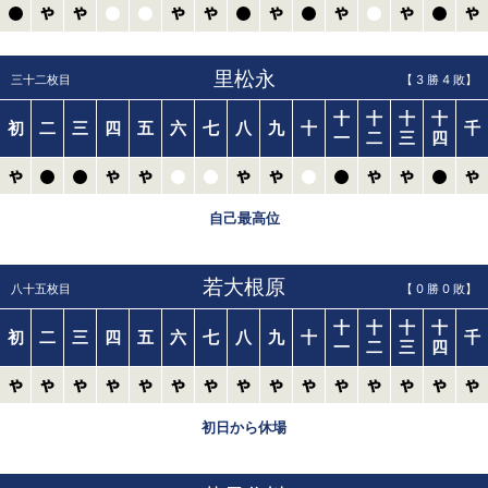
里松永
三十二枚目
【
3
勝
4
敗】
十
十
十
十
初
二
三
四
五
六
七
八
九
十
千
一
二
三
四
自己最高位
若大根原
八十五枚目
【
0
勝
0
敗】
十
十
十
十
初
二
三
四
五
六
七
八
九
十
千
一
二
三
四
初日から休場