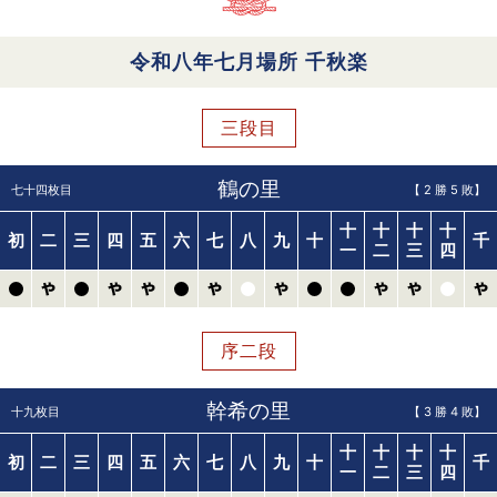
令和八年七月場所
千秋楽
三段目
鶴の里
七十四枚目
【
2
勝
5
敗】
十
十
十
十
初
二
三
四
五
六
七
八
九
十
千
一
二
三
四
序二段
幹希の里
十九枚目
【
3
勝
4
敗】
十
十
十
十
初
二
三
四
五
六
七
八
九
十
千
一
二
三
四