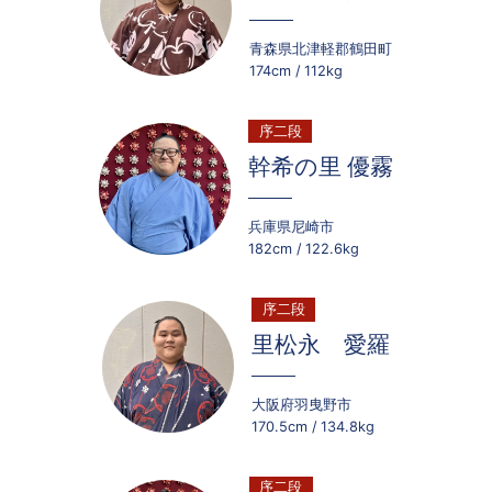
青森県北津軽郡鶴田町
174cm
112kg
序二段
幹希の里 優霧
兵庫県尼崎市
182cm
122.6kg
序二段
里松永 愛羅
大阪府羽曳野市
170.5cm
134.8kg
序二段