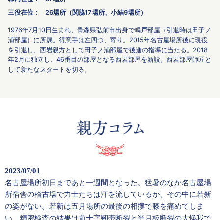
三役在位：
26場所（関脇17場所、小結9場所）
1976年7月10日生まれ、青森県弘前市出身で鳴戸部屋（引退時は田子ノ
浦部屋）に所属。得意手は左四つ、寄り。2015年名古屋場所後に現役
を引退し、西岩親方として田子ノ浦部屋で後進の指導に当たる。2018
年2月に独立し、46番目の部屋となる西岩部屋を新設。西岩部屋師匠と
して新たなスタートを切る。
2023/07/01
名古屋場所初日まであと一週間となった。猛暑のなか名古屋場
所宿舎の稽古場で力士たちは汗を流しているが、その中に若新
の姿がない。若新は五月場所の最後の相撲で膝を痛めてしま
い、精密検査の結果は前十字靭帯断裂と半月板断裂の大怪我で