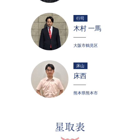
行司
木村 一馬
大阪市鶴見区
床山
床西
熊本県熊本市