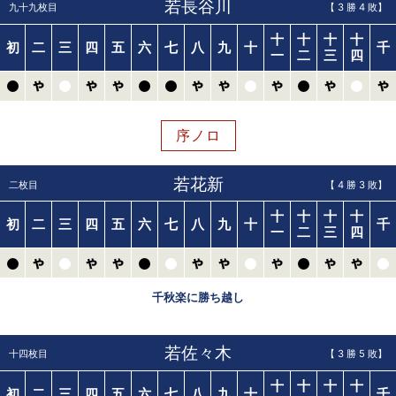
若長谷川
九十九枚目
【
3
勝
4
敗】
十
十
十
十
初
二
三
四
五
六
七
八
九
十
千
一
二
三
四
序ノロ
若花新
二枚目
【
4
勝
3
敗】
十
十
十
十
初
二
三
四
五
六
七
八
九
十
千
一
二
三
四
千秋楽に勝ち越し
若佐々木
十四枚目
【
3
勝
5
敗】
十
十
十
十
初
二
三
四
五
六
七
八
九
十
千