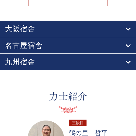
大阪宿舎
名古屋宿舎
九州宿舎
三段目
鶴の里 哲平