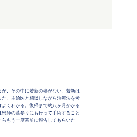
るが、その中に若新の姿がない。若新は
った。主治医と相談しながら治療法を考
はよくわかる。復帰まで約八ヶ月かかる
は恩師の墓参りにも行って手術すること
たらもう一度墓前に報告してもらいた