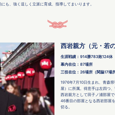
的にも、強く逞しく立派に育成、指導してまいります。
西岩親方（元・若
生涯戦績：
914勝783敗124休
幕内在位：
87場所
三役在位：
26場所（関脇17場
1976年7月10日生まれ、青
屋）に所属。得意手は左四つ、
西岩親方として田子ノ浦部屋で後
46番目の部屋となる西岩部屋
切る。