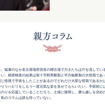
た。猛暑のなか名古屋場所宿舎の稽古場で力士たちは汗を流してい
まい、精密検査の結果は前十字靭帯断裂と半月板断裂の大怪我であ
同じ怪我で手術をしたことがあるのでどれだけ大変な怪我であるか
かりリハビリをしもう一度元気な姿を見せてもらいたい。手術前に
道のりを応援していることだろう。土俵に復帰し、勝ち越しを決め
。私のコラムは誰も待っていない。