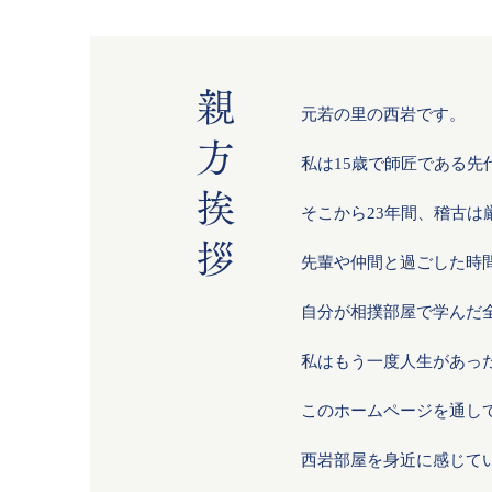
元若の里の西岩です。
私は15歳で師匠である
そこから23年間、稽古
先輩や仲間と過ごした時
自分が相撲部屋で学んだ
私はもう一度人生があっ
このホームページを通し
西岩部屋を身近に感じて