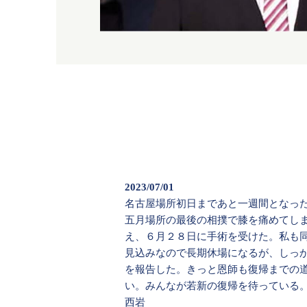
2023/07/01
名古屋場所初日まであと一週間となっ
五月場所の最後の相撲で膝を痛めてし
え、６月２８日に手術を受けた。私も
見込みなので長期休場になるが、しっ
を報告した。きっと恩師も復帰までの
い。みんなが若新の復帰を待っている
西岩