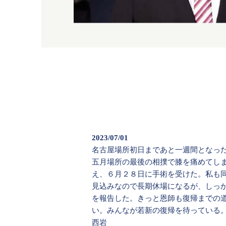
2023/07/01
名古屋場所初日まであと一週間となっ
五月場所の最後の相撲で膝を痛めてし
え、６月２８日に手術を受けた。私も
見込みなので長期休場になるが、しっ
を報告した。きっと恩師も復帰までの
い。みんなが若新の復帰を待っている
西岩