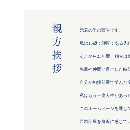
元若の里の西岩です。
私は15歳で師匠である
そこから23年間、稽古
先輩や仲間と過ごした時
自分が相撲部屋で学んだ
私はもう一度人生があっ
このホームページを通し
西岩部屋を身近に感じて