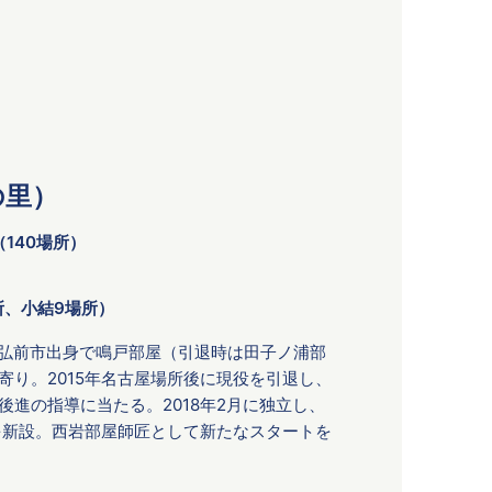
の里）
（140場所）
所、小結9場所）
森県弘前市出身で鳴戸部屋（引退時は田子ノ浦部
寄り。2015年名古屋場所後に現役を引退し、
進の指導に当たる。2018年2月に独立し、
を新設。西岩部屋師匠として新たなスタートを