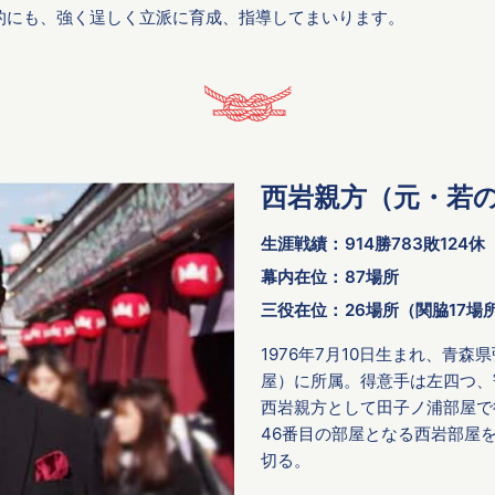
的にも、強く逞しく立派に育成、指導してまいります。
西岩親方（元・若
生涯戦績：
914勝783敗124休
幕内在位：
87場所
三役在位：
26場所（関脇17場
1976年7月10日生まれ、青
屋）に所属。得意手は左四つ、
西岩親方として田子ノ浦部屋で後
46番目の部屋となる西岩部屋
切る。