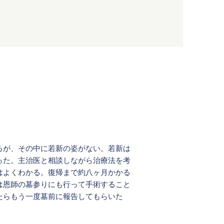
るが、その中に若新の姿がない。若新は
った。主治医と相談しながら治療法を考
はよくわかる。復帰まで約八ヶ月かかる
は恩師の墓参りにも行って手術すること
たらもう一度墓前に報告してもらいた