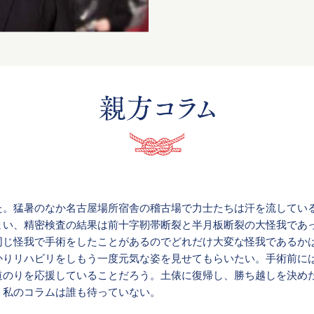
た。猛暑のなか名古屋場所宿舎の稽古場で力士たちは汗を流してい
まい、精密検査の結果は前十字靭帯断裂と半月板断裂の大怪我であ
同じ怪我で手術をしたことがあるのでどれだけ大変な怪我であるか
かりリハビリをしもう一度元気な姿を見せてもらいたい。手術前に
道のりを応援していることだろう。土俵に復帰し、勝ち越しを決め
。私のコラムは誰も待っていない。